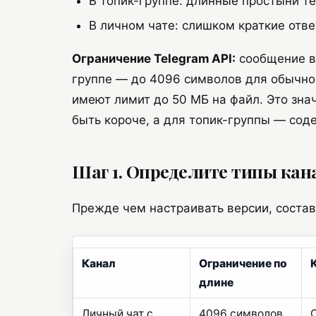
В топик-группе: длинные простыни те
В личном чате: слишком краткие от
Ограничение Telegram API:
сообщение в 
группе — до 4096 символов для обычног
имеют лимит до 50 МБ на файл. Это знач
быть короче, а для топик-группы — сод
Шаг 1. Определите типы кан
Прежде чем настраивать версии, состав
Канал
Ограничение по
длине
Личный чат с
4096 символов