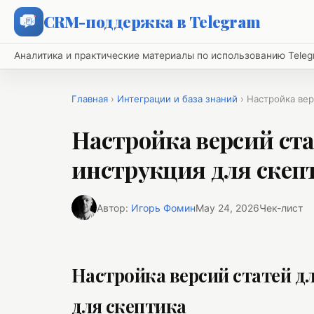
CRM-поддержка в Telegram
Аналитика и практические материалы по использованию Tel
Главная
›
Интеграции и база знаний
› Настройка вер
Настройка версий ста
инструкция для скеп
Автор:
Игорь Фомин
May 24, 2026
Чек-лист
Настройка версий статей д
для скептика