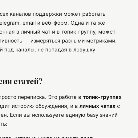
всех каналов поддержки может работать
legram, email и веб-форм. Одна и та же
енная в личный чат и в топик-группу, может
ктивность — измеряться разными метриками.
й под каналы, не попадая в ловушку
сии статей?
росто переписка. Это работа в
топик-группах
идит историю обсуждения, и в
личных чатах
с
ен. Если вы используете единую базу знаний
ть: