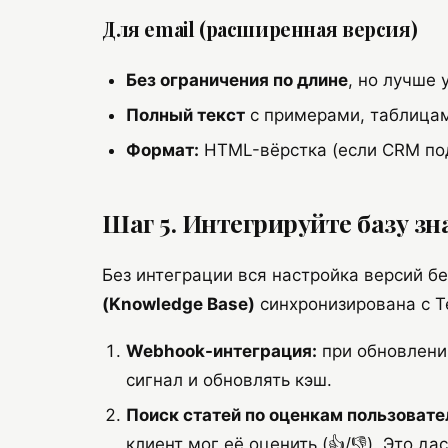
Для email (расширенная версия)
Без ограничения по длине
, но лучше 
Полный текст
с примерами, таблицам
Формат:
HTML-вёрстка (если CRM по
Шаг 5. Интегрируйте базу з
Без интеграции вся настройка версий б
(Knowledge Base)
синхронизирована с T
Webhook-интеграция:
при обновлени
сигнал и обновлять кэш.
Поиск статей по оценкам пользовате
клиент мог её оценить (👍/👎). Это д