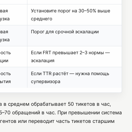
вая
Установите порог на 30–50% выше
узка
среднего
овая
Порог для срочной эскалации
узка
рость
Если FRT превышает 2–3 нормы —
кции
эскалация
рость
Если TTR растёт — нужна помощь
рытия
супервизора
в в среднем обрабатывает 50 тикетов в час,
65–70 обращений в час. При превышении система
гентов или переводит часть тикетов старшим