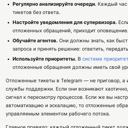
Регулярно анализируйте очереди.
Каждый час 
тикетов без ответа.
Настройте уведомления для супервизора.
Если
отложенных обращений, приходит оповещение
Обучайте агентов.
Они должны знать, как быст
запроса и принять решение: ответить, передать
Используйте приоритеты.
В
системе приоритет
отложенные обращения должны иметь свой ур
Отложенные тикеты в Telegram — не приговор, а 
службы поддержки. Если они возникают хаотично,
сигнал к пересмотру процессов. Если же вы наст
автоматизацию и эскалацию, то отложенные обр
управляемым элементом рабочего потока.
Главное правило: каждый отложенный тикет дол