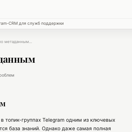
egram-CRM для служб поддержки
 по метаданным…
аданным
проблем
ым
в топик-группах Telegram одним из ключевых
тся база знаний. Однако даже самая полная